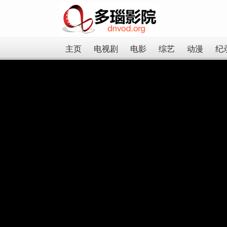
主页
电视剧
电影
综艺
动漫
纪