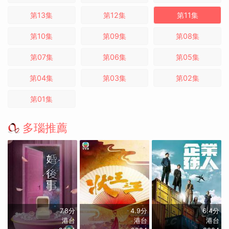
第13集
第12集
第11集
第10集
第09集
第08集
第07集
第06集
第05集
第04集
第03集
第02集
第01集
多瑙推薦
7.8分
4.9分
6.4分
港台
港台
港台