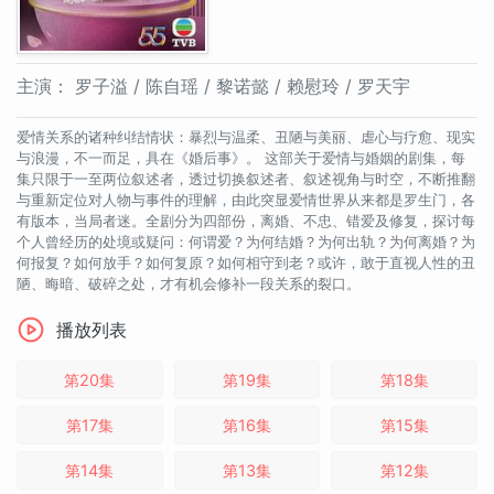
主演：
罗子溢 / 陈自瑶 / 黎诺懿 / 赖慰玲 / 罗天宇
爱情关系的诸种纠结情状：暴烈与温柔、丑陋与美丽、虐心与疗愈、现实
与浪漫，不一而足，具在《婚后事》。 这部关于爱情与婚姻的剧集，每
集只限于一至两位叙述者，透过切换叙述者、叙述视角与时空，不断推翻
与重新定位对人物与事件的理解，由此突显爱情世界从来都是罗生门，各
有版本，当局者迷。全剧分为四部份，离婚、不忠、错爱及修复，探讨每
个人曾经历的处境或疑问：何谓爱？为何结婚？为何出轨？为何离婚？为
何报复？如何放手？如何复原？如何相守到老？或许，敢于直视人性的丑
陋、晦暗、破碎之处，才有机会修补一段关系的裂口。
播放列表
第20集
第19集
第18集
第17集
第16集
第15集
第14集
第13集
第12集