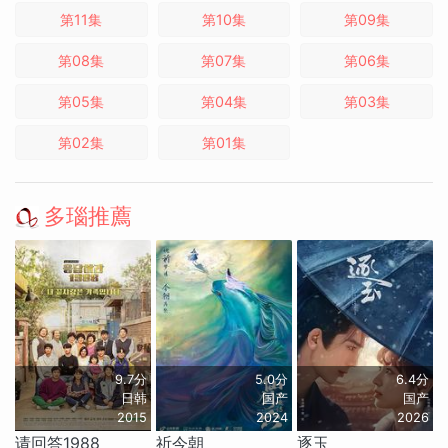
第11集
第10集
第09集
第08集
第07集
第06集
第05集
第04集
第03集
第02集
第01集
多瑙推薦
9.7分
5.0分
6.4分
日韩
国产
国产
2015
2024
2026
请回答1988
祈今朝
逐玉