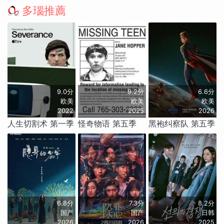
多瑙推薦
9.0分
9.2分
6.6分
欧美
欧美
欧美
2022
2025
2026
人生切割术 第一季
怪奇物语 第五季
黑袍纠察队 第五季
6.8分
7.3分
8.2分
国产
国产
日韩
2026
2026
2025