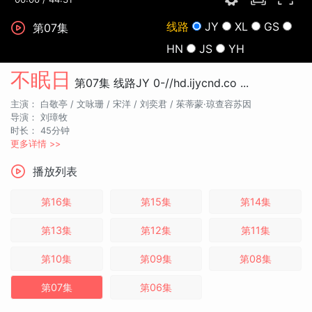
线路
JY
XL
GS
第07集
HN
JS
YH
不眠日
第07集
线路JY
0-//hd.ijycnd.co ...
主演：
白敬亭 /
文咏珊 /
宋洋 /
刘奕君 /
茱蒂蒙·琼查容苏因
导演：
刘璋牧
时长：
45分钟
更多详情 >>
播放列表
第16集
第15集
第14集
第13集
第12集
第11集
第10集
第09集
第08集
第07集
第06集