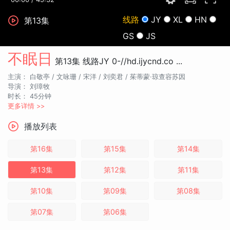
线路
JY
XL
HN
第13集
GS
JS
不眠日
第13集
线路JY
0-//hd.ijycnd.co ...
主演：
白敬亭 /
文咏珊 /
宋洋 /
刘奕君 /
茱蒂蒙·琼查容苏因
导演：
刘璋牧
时长：
45分钟
更多详情 >>
播放列表
第16集
第15集
第14集
第13集
第12集
第11集
第10集
第09集
第08集
第07集
第06集