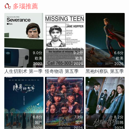
多瑙推薦
9.0分
9.2分
6.6分
欧美
欧美
欧美
2022
2025
2026
人生切割术 第一季
怪奇物语 第五季
黑袍纠察队 第五季
6.8分
7.3分
8.2分
国产
国产
日韩
2026
2026
2025