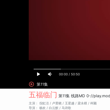
00:00
/
50:50
第11集
五福临门
第11集
线路MD
0-//play.modu
主演：
倪虹洁 /
卢昱晓 /
王星越 /
梁永棋 /
柯颖
导演：
杨欢 / 白云默 / 马诗歌