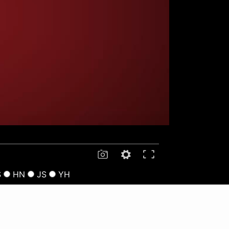
S
HN
JS
YH