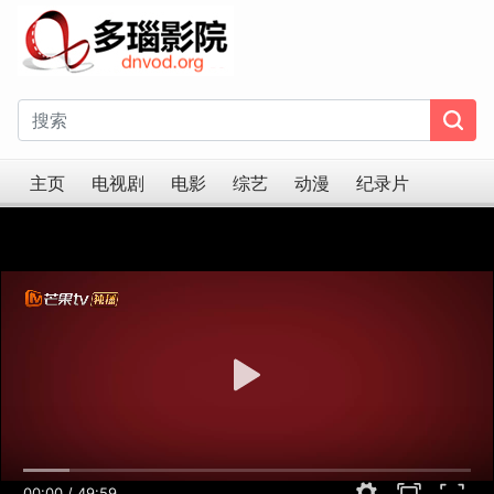
主页
电视剧
电影
综艺
动漫
纪录片
00:00
/
49:59