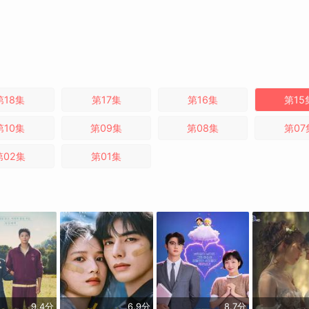
第18集
第17集
第16集
第15
第10集
第09集
第08集
第07
第02集
第01集
9.4分
6.9分
8.7分