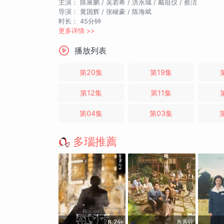
主演：
陈展鹏 /
吴若希 /
洪永城 /
戴祖仪 /
蔡洁
导演：
黄国辉 / 张峻豪 / 陈海斌
时长：
45分钟
更多详情 >>
播放列表
第20集
第19集
第12集
第11集
第04集
第03集
多瑙推薦
8.7分
8.8分