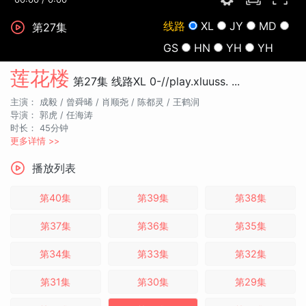
线路
XL
JY
MD
第27集
GS
HN
YH
YH
莲花楼
第27集
线路XL
0-//play.xluuss. ...
主演：
成毅 /
曾舜晞 /
肖顺尧 /
陈都灵 /
王鹤润
导演：
郭虎 / 任海涛
时长：
45分钟
更多详情 >>
播放列表
第40集
第39集
第38集
第37集
第36集
第35集
第34集
第33集
第32集
第31集
第30集
第29集