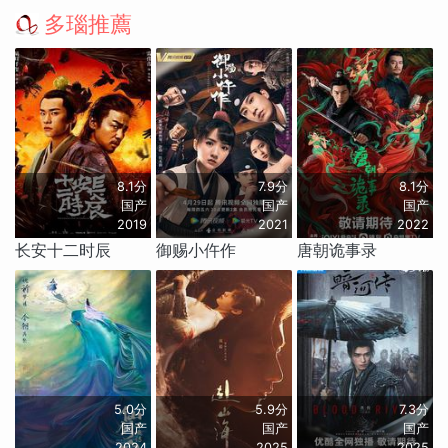
多瑙推薦
8.1分
7.9分
8.1分
国产
国产
国产
2019
2021
2022
长安十二时辰
御赐小仵作
唐朝诡事录
5.0分
5.9分
7.3分
国产
国产
国产
2024
2025
2025