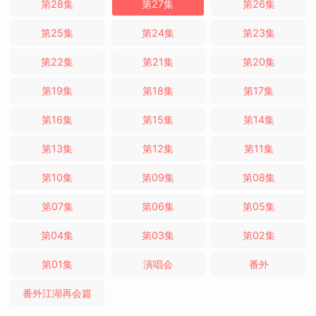
第28集
第27集
第26集
第25集
第24集
第23集
第22集
第21集
第20集
第19集
第18集
第17集
第16集
第15集
第14集
第13集
第12集
第11集
第10集
第09集
第08集
第07集
第06集
第05集
第04集
第03集
第02集
第01集
演唱会
番外
番外江湖再会篇