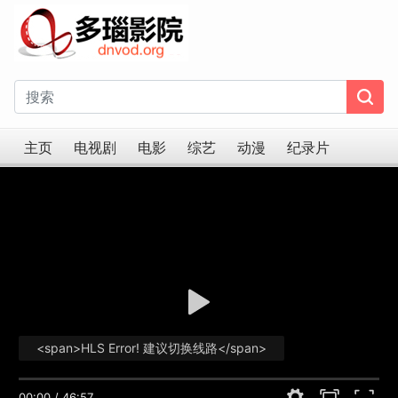
主页
电视剧
电影
综艺
动漫
纪录片
<span>HLS Error! 建议切换线路</span>
00:00
/
46:57