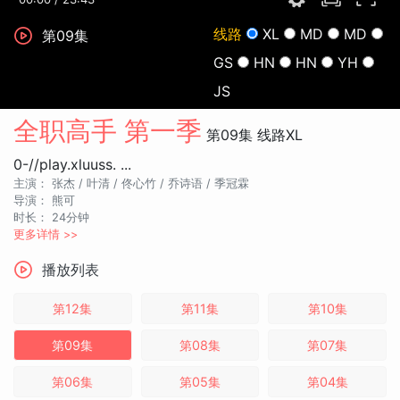
线路
XL
MD
MD
第09集
GS
HN
HN
YH
JS
全职高手 第一季
第09集
线路XL
0-//play.xluuss. ...
主演：
张杰 /
叶清 /
佟心竹 /
乔诗语 /
季冠霖
导演：
熊可
时长：
24分钟
更多详情 >>
播放列表
第12集
第11集
第10集
第09集
第08集
第07集
第06集
第05集
第04集