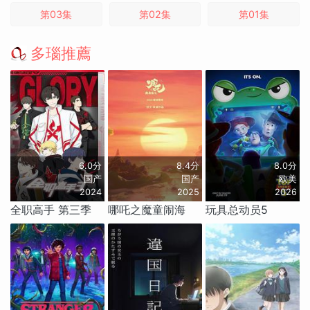
第03集
第02集
第01集
多瑙推薦
6.0分
8.4分
8.0分
国产
国产
欧美
2024
2025
2026
全职高手 第三季
哪吒之魔童闹海
玩具总动员5