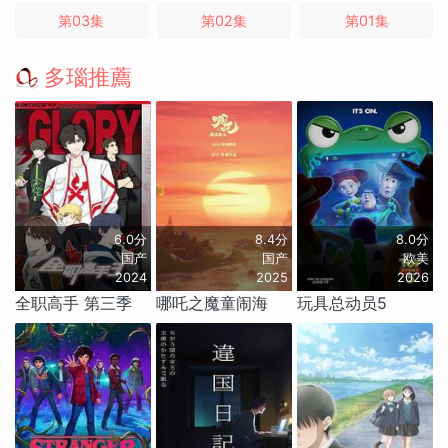
第03集
第02集
第01集
多瑙推薦
6.0分
8.4分
8.0分
国产
国产
欧美
2024
2025
2026
全职高手 第三季
哪吒之魔童闹海
玩具总动员5