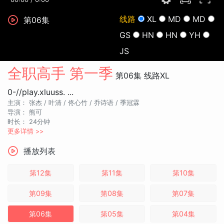
线路
XL
MD
MD
第06集
GS
HN
HN
YH
JS
全职高手 第一季
第06集
线路XL
0-//play.xluuss. ...
主演：
张杰 /
叶清 /
佟心竹 /
乔诗语 /
季冠霖
导演：
熊可
时长：
24分钟
更多详情 >>
播放列表
第12集
第11集
第10集
第09集
第08集
第07集
第06集
第05集
第04集