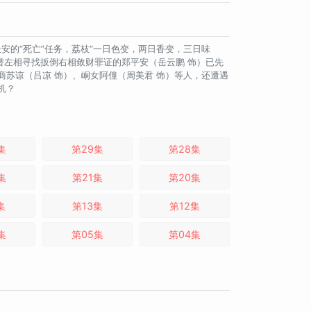
安的“死亡”任务，荔枝“一日色变，两日香变，三日味
替左相寻找扳倒右相敛财罪证的郑平安（岳云鹏 饰）已先
商苏谅（吕凉 饰）、峒女阿僮（周美君 饰）等人，还遭遇
机？
集
第29集
第28集
集
第21集
第20集
集
第13集
第12集
集
第05集
第04集