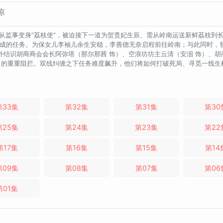
凉
从监事变身“荔枝使”，被迫接下一道为贺贵妃生辰、需从岭南运送新鲜荔枝到长
完成的任务。为保女儿李袖儿余生安稳，李善德无奈启程前往岭南；与此同时，
结识胡商商会会长阿弥塔（那尔那茜 饰）、空浪坊坊主云清（安沺 饰）、胡
）的重重阻拦。双线纠缠之下任务难度飙升，他们将如何打破死局、寻觅一线生
第33集
第32集
第31集
第30
第25集
第24集
第23集
第22
第17集
第16集
第15集
第14
第09集
第08集
第07集
第06
第01集