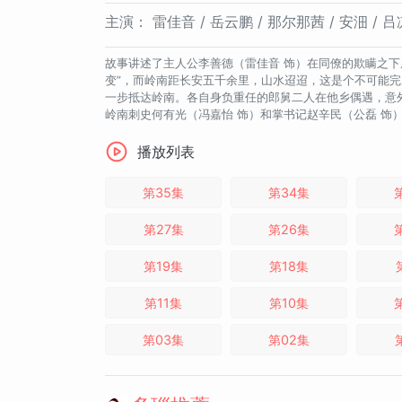
主演：
雷佳音 / 岳云鹏 / 那尔那茜 / 安沺 / 吕
故事讲述了主人公李善德（雷佳音 饰）在同僚的欺瞒之下
变”，而岭南距长安五千余里，山水迢迢，这是个不可能
一步抵达岭南。各自身负重任的郎舅二人在他乡偶遇，意外
岭南刺史何有光（冯嘉怡 饰）和掌书记赵辛民（公磊 饰
播放列表
第35集
第34集
第27集
第26集
第19集
第18集
第11集
第10集
第03集
第02集