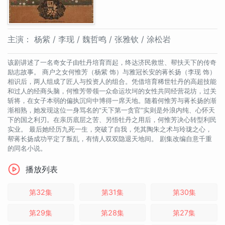
主演：
杨紫 / 李现 / 魏哲鸣 / 张雅钦 / 涂松岩
该剧讲述了一名奇女子由牡丹培育而起，终达济民救世、帮扶天下的传奇
励志故事。 商户之女何惟芳（杨紫 饰）与雅冠长安的蒋长扬（李现 饰）
相识后，两人组成了匠人与投资人的组合。凭借培育稀世牡丹的高超技能
和过人的经商头脑，何惟芳带领一众命运坎坷的女性共同经营花坊，过关
斩将，在女子本弱的偏执沉疴中博得一席天地。随着何惟芳与蒋长扬的渐
渐相熟，她发现这位一身骂名的“天下第一贪官”实则是外浪内纯、心怀天
下的国之利刃。在亲历底层之苦、另悟牡丹之用后，何惟芳决心转型利民
实业。 最后她经历九死一生，突破了自我，凭其陶朱之术与玲珑之心，
帮蒋长扬成功平定了叛乱，有情人双双隐退天地间。 剧集改编自意千重
的同名小说。
播放列表
第32集
第31集
第30集
第29集
第28集
第27集