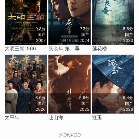
9.8分
7.3分
8.5分
国产
国产
国产
2007
2024
2023
大明王朝1566
庆余年 第二季
莲花楼
8.6分
5.9分
6.4分
国产
国产
国产
2026
2025
2026
太平年
赴山海
逐玉
@DNVOD