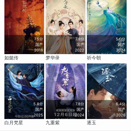
7.5分
7.9分
5.0分
国产
国产
国产
2018
2022
2024
如懿传
梦华录
祈今朝
5.8分
7.8分
6.4分
国产
国产
国产
2025
2024
2026
白月梵星
九重紫
逐玉