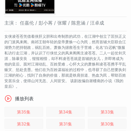
主演：
任嘉伦 / 彭小苒 / 张耀 / 陈意涵 / 汪卓成
女侠凌苍苍凭借着侠肝义胆和出奇制胜的武功，在江湖中创立了匡扶正义
的门派凤来阁。南祁王朝年轻的皇帝萧焕一心为民，然而首辅大臣联合江
湖势力把持朝政，祸乱百姓。萧焕为拯救苍生于苦难，化名“白迟帆”微服
私访行走江湖，并认识了行侠仗义的凤来阁阁主凌苍苍。二人一起仗剑天
涯，除暴安良 ，惺惺相惜，却不料凌苍苍就是首辅的女儿，并即将成为
他的皇后。面对江湖动乱、百姓受难，心怀大义的萧焕和凌苍苍携手平乱
赈灾、惩处贪墨。他们在为百姓谋福祉的过程中，也寻获了自己想要执剑
江湖的初心，找到了自身的价值，那就是铁肩担道、热血为民，帮助百姓
安居乐业，使得山河无恙、人间皆安。 该剧改编自谢楼南的小说《我的
皇后》。
播放列表
第35集
第34集
第33集
第32集
第31集
第30集