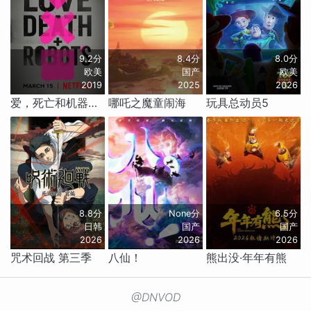
9.2分
8.4分
8.0分
欧美
国产
欧美
2019
2025
2026
爱，死亡和机器人 第一季
哪吒之魔童闹海
玩具总动员5
8.8分
None分
6.5分
日韩
国产
国产
2026
2026
2026
咒术回战 第三季
八仙！
熊出没·年年有熊
@DNVOD