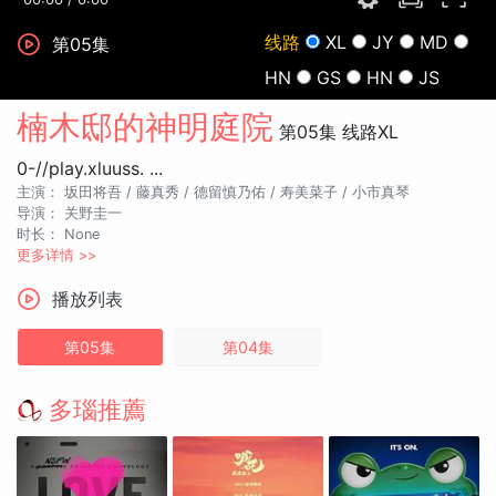
线路
XL
JY
MD
第05集
HN
GS
HN
JS
楠木邸的神明庭院
第05集
线路XL
0-//play.xluuss. ...
主演：
坂田将吾 /
藤真秀 /
德留慎乃佑 /
寿美菜子 /
小市真琴
导演：
关野圭一
时长：
None
更多详情 >>
播放列表
第05集
第04集
多瑙推薦