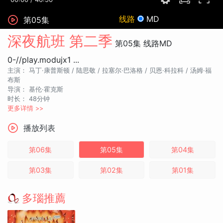
线路
MD
第05集
深夜航班 第二季
第05集
线路MD
0-//play.modujx1 ...
主演：
马丁·康普斯顿 /
陆思敬 /
拉塞尔·巴洛格 /
贝恩·科拉科 /
汤姆·福
布斯
导演：
基伦·霍克斯
时长：
48分钟
更多详情 >>
播放列表
第06集
第05集
第04集
第03集
第02集
第01集
多瑙推薦