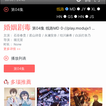
线路
MD
JY
XL
第04集
HN
GS
HN
JS
婚姻剧毒
第04集
线路MD
0-//play.modujx1 ...
主演：
石谷春贵 /
若山诗音 /
永濑安奈 /
结川麻希 /
白浜灯奈乃
导演：
堀元宣
时长：
None
更多详情 >>
播放列表
第04集
多瑙推薦