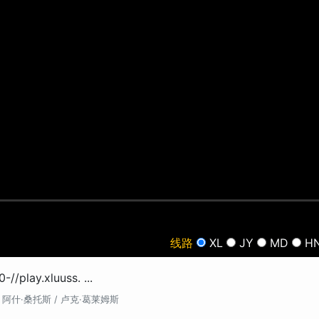
线路
XL
JY
MD
H
0-//play.xluuss. ...
/
阿什·桑托斯 /
卢克·葛莱姆斯