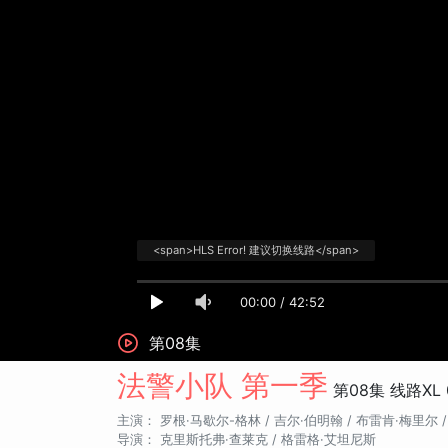
<span>HLS Error! 建议切换线路</span>
00:00
/
42:52
第08集
法警小队 第一季
第08集
线路XL
主演：
罗根·马歇尔-格林 /
吉尔·伯明翰 /
布雷肯·梅里尔 
导演：
克里斯托弗·查莱克 / 格雷格·艾坦尼斯