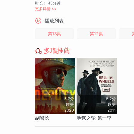
时长：
43分钟
更多详情 >>
播放列表
第13集
第12集
多瑙推薦
6.7分
8.2分
欧美
欧美
2020
2011
副警长
地狱之轮 第一季