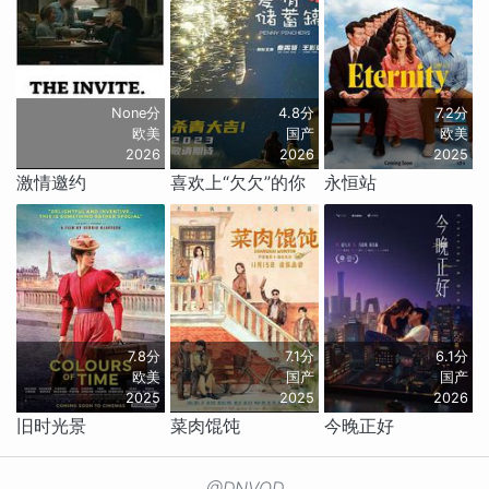
None分
4.8分
7.2分
欧美
国产
欧美
2026
2026
2025
激情邀约
喜欢上“欠欠”的你
永恒站
7.8分
7.1分
6.1分
欧美
国产
国产
2025
2025
2026
旧时光景
菜肉馄饨
今晚正好
@DNVOD