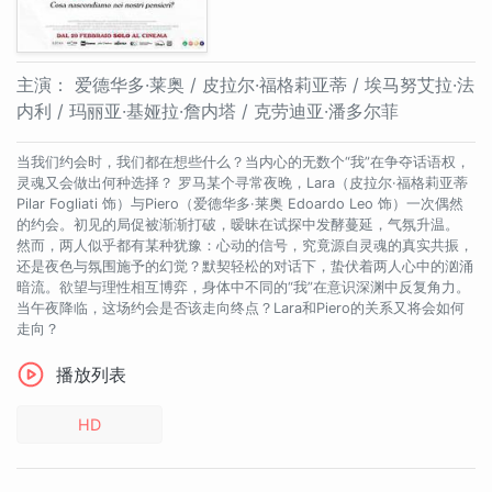
主演：
爱德华多·莱奥 / 皮拉尔·福格莉亚蒂 / 埃马努艾拉·法
内利 / 玛丽亚·基娅拉·詹内塔 / 克劳迪亚·潘多尔菲
当我们约会时，我们都在想些什么？当内心的无数个“我”在争夺话语权，
灵魂又会做出何种选择？ 罗马某个寻常夜晚，Lara（皮拉尔·福格莉亚蒂
Pilar Fogliati 饰）与Piero（爱德华多·莱奥 Edoardo Leo 饰）一次偶然
的约会。初见的局促被渐渐打破，暧昧在试探中发酵蔓延，气氛升温。
然而，两人似乎都有某种犹豫：心动的信号，究竟源自灵魂的真实共振，
还是夜色与氛围施予的幻觉？默契轻松的对话下，蛰伏着两人心中的汹涌
暗流。欲望与理性相互博弈，身体中不同的“我”在意识深渊中反复角力。
当午夜降临，这场约会是否该走向终点？Lara和Piero的关系又将会如何
走向？
播放列表
HD