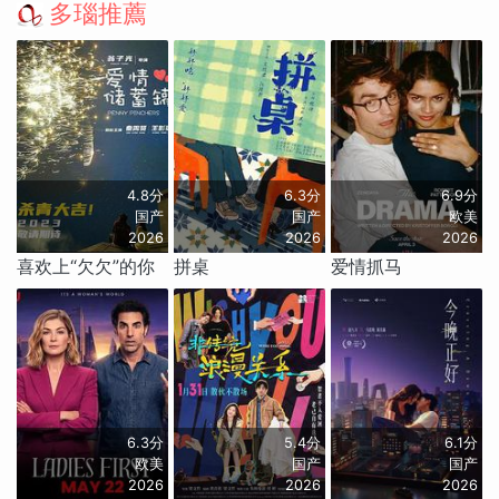
多瑙推薦
4.8分
6.3分
6.9分
国产
国产
欧美
2026
2026
2026
喜欢上“欠欠”的你
拼桌
爱情抓马
6.3分
5.4分
6.1分
欧美
国产
国产
2026
2026
2026