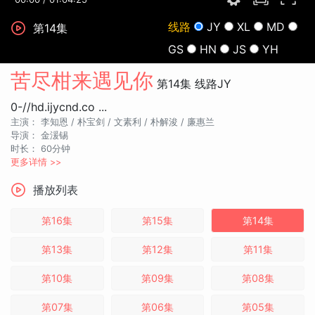
线路
JY
XL
MD
第14集
GS
HN
JS
YH
苦尽柑来遇见你
第14集
线路JY
0-//hd.ijycnd.co ...
主演：
李知恩 /
朴宝剑 /
文素利 /
朴解浚 /
廉惠兰
导演：
金湲锡
时长：
60分钟
更多详情 >>
播放列表
第16集
第15集
第14集
第13集
第12集
第11集
第10集
第09集
第08集
第07集
第06集
第05集