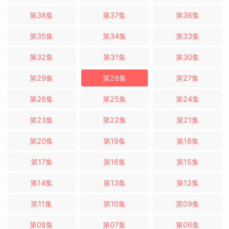
第38集
第37集
第36集
第35集
第34集
第33集
第32集
第31集
第30集
第29集
第28集
第27集
第26集
第25集
第24集
第23集
第22集
第21集
第20集
第19集
第18集
第17集
第16集
第15集
第14集
第13集
第12集
第11集
第10集
第09集
第08集
第07集
第06集