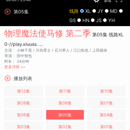
线路
XL
JY
MD
第05集
GS
HN
JS
YH
物理魔法使马修 第二季
第05集
线路XL
0-//play.xluuss. ...
主演：
小林千晃 /
川岛零士 /
石川界人 /
江口拓也 /
上田丽奈
导演：
田中智也
时长：
24分钟
更多详情 >>
播放列表
第12集
第11集
第10集
第09集
第08集
第07集
第06集
第05集
第04集
第03集
第02集
第01集