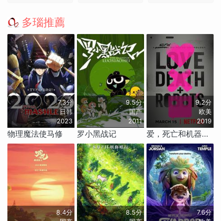
多瑙推薦
7.3分
9.5分
9.2分
日韩
国产
欧美
2023
2011
2019
物理魔法使马修
罗小黑战记
爱，死亡和机器人 第一季
8.4分
8.5分
7.6分