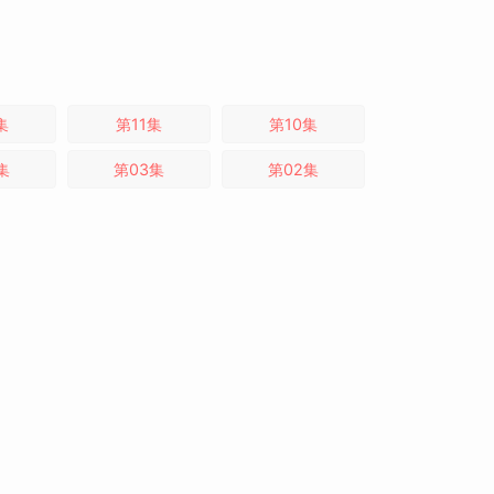
集
第11集
第10集
集
第03集
第02集