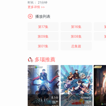
时长：
21分钟
更多详情 >>
播放列表
第17集
第16集
第09集
第08集
第01集
总集篇
多瑙推薦
8.1分
None分
国产
国产