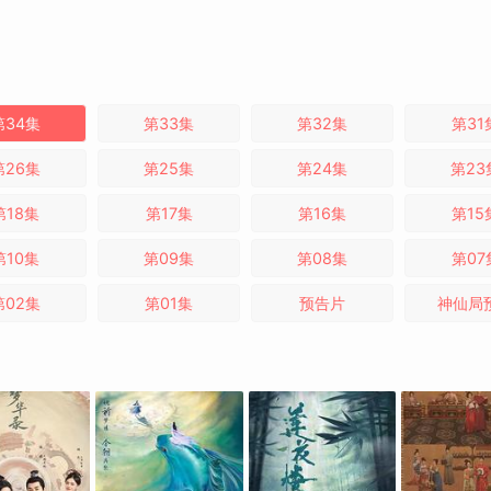
第34集
第33集
第32集
第31
第26集
第25集
第24集
第23
第18集
第17集
第16集
第15
第10集
第09集
第08集
第07
第02集
第01集
预告片
神仙局