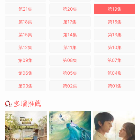
第21集
第20集
第19集
第18集
第17集
第16集
第15集
第14集
第13集
第12集
第11集
第10集
第09集
第08集
第07集
第06集
第05集
第04集
第03集
第02集
第01集
多瑙推薦