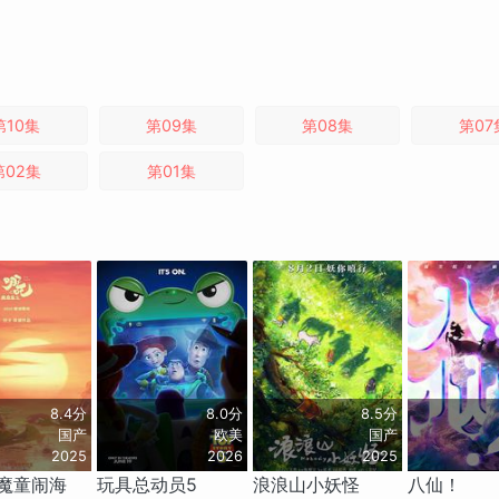
第10集
第09集
第08集
第07
第02集
第01集
8.4分
8.0分
8.5分
国产
欧美
国产
2025
2026
2025
魔童闹海
玩具总动员5
浪浪山小妖怪
八仙！