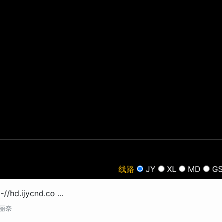
线路
JY
XL
MD
G
-//hd.ijycnd.co ...
丽奈