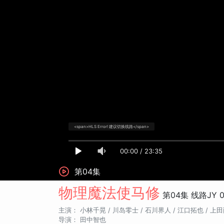
<span>HLS Error! 建议切换线路</span>
00:00
/
23:35
第04集
物理魔法使马修
第04集
线路JY
0
主演：
小林千晃 /
川岛零士 /
石川界人 /
江口拓也 /
上田
导演：
田中智也