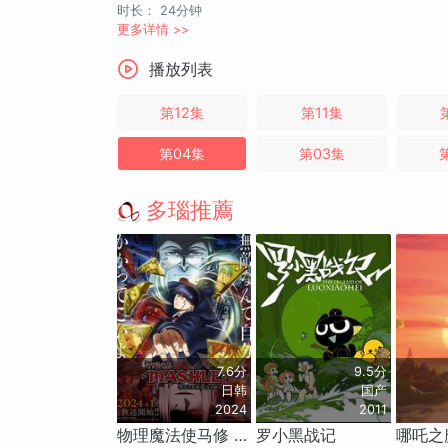
时长：
24分钟
更多详情 >>
播放列表
第12集
第11集
第04集
第03集
多瑙推薦
7.6分
9.5分
日韩
国产
2024
2011
物理魔法使马修 第二季
罗小黑战记
哪吒之