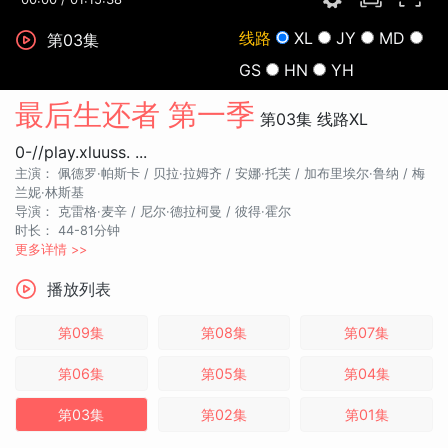
线路
XL
JY
MD
第03集
GS
HN
YH
最后生还者 第一季
第03集
线路XL
0-//play.xluuss. ...
主演：
佩德罗·帕斯卡 /
贝拉·拉姆齐 /
安娜·托芙 /
加布里埃尔·鲁纳 /
梅
兰妮·林斯基
导演：
克雷格·麦辛 / 尼尔·德拉柯曼 / 彼得·霍尔
时长：
44-81分钟
更多详情 >>
播放列表
第09集
第08集
第07集
第06集
第05集
第04集
第03集
第02集
第01集