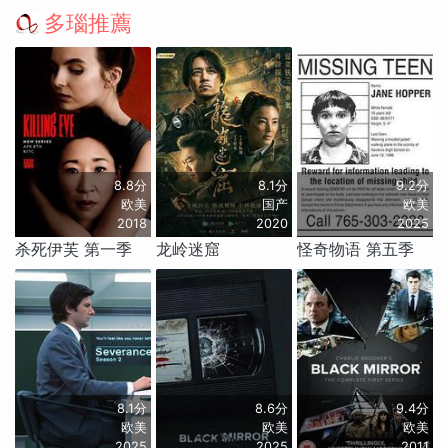
多瑙推薦
8.8分
8.1分
9.2分
欧美
国产
欧美
2018
2020
2025
杀死伊芙 第一季
龙岭迷窟
怪奇物语 第五季
8.1分
8.6分
9.4分
欧美
欧美
欧美
2025
2025
2011