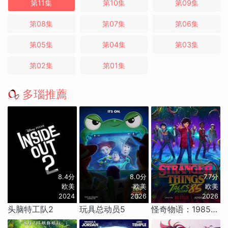
第11集
第10集
第09集
第08集
第07集
第06集
第05集
第04集
第03集
第02集
第01集
多瑙推薦
8.4分
8.0分
7.7分
欧美
欧美
欧美
2024
2026
2026
头脑特工队2
玩具总动员5
怪奇物语：1985故事集 第一季