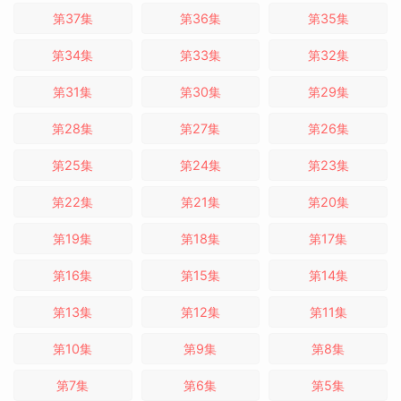
第37集
第36集
第35集
第34集
第33集
第32集
第31集
第30集
第29集
第28集
第27集
第26集
第25集
第24集
第23集
第22集
第21集
第20集
第19集
第18集
第17集
第16集
第15集
第14集
第13集
第12集
第11集
第10集
第9集
第8集
第7集
第6集
第5集