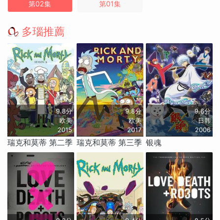
第02集
第01集
多瑙推薦
9.8分
9.8分
9.6分
欧美
欧美
日韩
2015
2017
2006
瑞克和莫蒂 第二季
瑞克和莫蒂 第三季
银魂