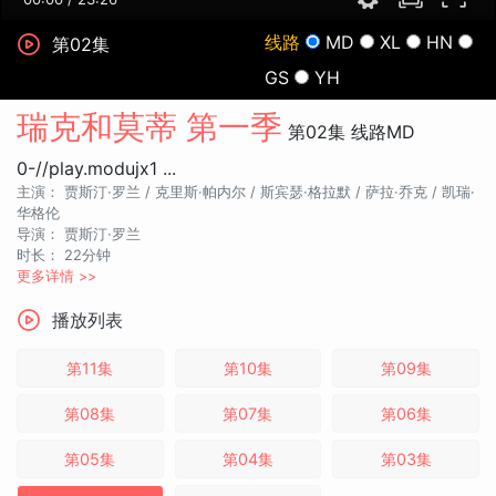
线路
MD
XL
HN
第02集
GS
YH
瑞克和莫蒂 第一季
第02集
线路MD
0-//play.modujx1 ...
主演：
贾斯汀·罗兰 /
克里斯·帕内尔 /
斯宾瑟·格拉默 /
萨拉·乔克 /
凯瑞·
华格伦
导演：
贾斯汀·罗兰
时长：
22分钟
更多详情 >>
播放列表
第11集
第10集
第09集
第08集
第07集
第06集
第05集
第04集
第03集