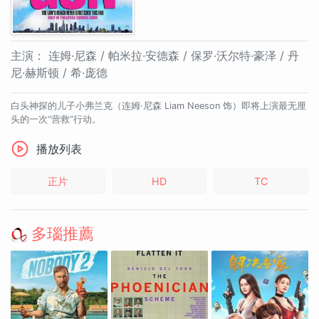
主演：
连姆·尼森 / 帕米拉·安德森 / 保罗·沃尔特·豪泽 / 丹
尼·赫斯顿 / 希·庞德
白头神探的儿子小弗兰克（连姆·尼森 Liam Neeson 饰）即将上演最无厘
头的一次“营救”行动。
播放列表
正片
HD
TC
多瑙推薦