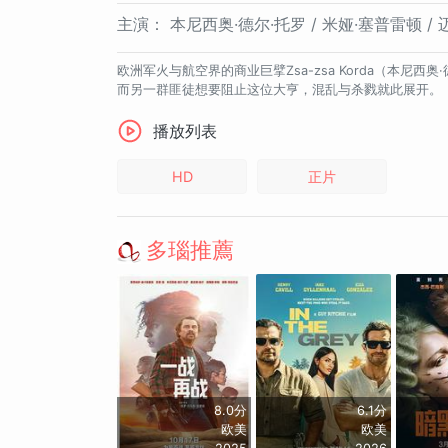
主演：
本尼西奥·德尔·托罗 / 米娅·塞普雷顿 / 
欧洲军火与航空界的商业巨擘Zsa-zsa Korda（本尼西奥·
而另一群匪徒想要阻止这位大亨，混乱与杀戮就此展开。
播放列表
HD
正片
多瑙推薦
8.0分
6.1分
欧美
欧美