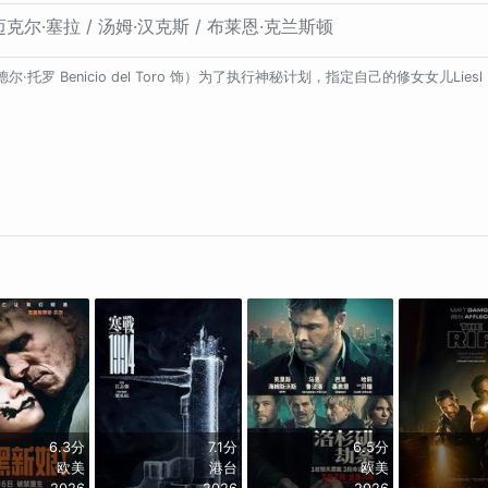
迈克尔·塞拉 / 汤姆·汉克斯 / 布莱恩·克兰斯顿
德尔·托罗 Benicio del Toro 饰）为了执行神秘计划，指定自己的修女女儿L
6.3分
7.1分
6.5分
欧美
港台
欧美