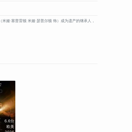
iesl（米娅·塞普雷顿 米娅·瑟普尔顿 饰）成为遗产的继承人，
6.6分
欧美