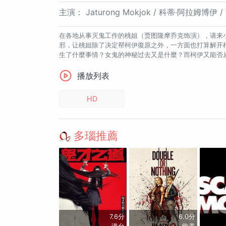
主演：
Jaturong Mokjok / 科蒂·阿拉姆博伊 / Wira
在各地从事灭鬼工作的桃姐（贾图隆摩乔克饰演），请来
邪，让桃姐除了决定帮柯伊復原之外，一方面也打算解开
生了什麼事情？女鬼的神秘过去又是什麼？而柯伊又能否
播放列表
HD
多瑙推薦
7.6分
6.0分