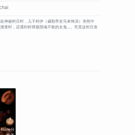
chai
一处神祕村庄时，儿子柯伊（威勒帝史马来饰演）突然中
搜查时，还遇到村裡最阴魂不散的女鬼…。究竟这村庄发
None分