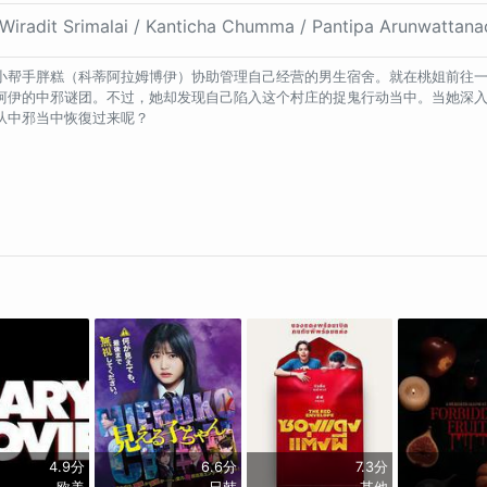
dit Srimalai / Kanticha Chumma / Pantipa Arunwattana
小帮手胖糕（科蒂阿拉姆博伊）协助管理自己经营的男生宿舍。就在桃姐前往
柯伊的中邪谜团。不过，她却发现自己陷入这个村庄的捉鬼行动当中。当她深入
从中邪当中恢復过来呢？
4.9分
6.6分
7.3分