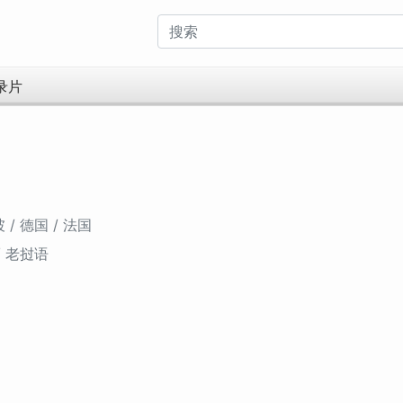
录片
/ 德国 / 法国
/ 老挝语
5