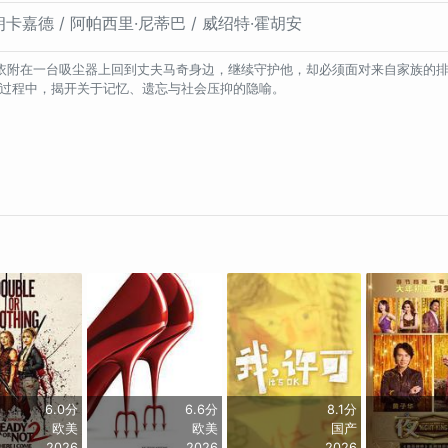
朗卡嘉德 / 阿帕西里·尼蒂巴 / 威绍特·霍胡安
依附在一台吸尘器上回到丈夫马奇身边，继续守护他，却必须面对来自家族的排
的过程中，揭开关于记忆、遗忘与社会压抑的隐喻。
6.0分
6.6分
8.1分
欧美
欧美
国产
2026
2026
2026