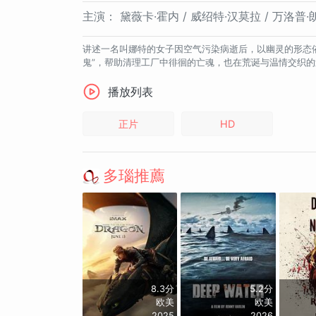
主演：
黛薇卡·霍内 / 威绍特·汉莫拉 / 万洛普·
讲述一名叫娜特的女子因空气污染病逝后，以幽灵的形态
鬼”，帮助清理工厂中徘徊的亡魂，也在荒诞与温情交织
播放列表
正片
HD
多瑙推薦
8.3分
5.2分
欧美
欧美
2025
2026