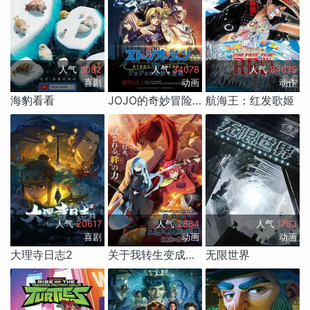
人气
3082
人气
34078
人气
84675
喜剧
动画
动作
海豹看看
JOJO的奇妙冒险 石之海 Part.3
航海王：红发歌姬
人气
20617
人气
2864
人气
1763
喜剧
动画
动画
大理寺日志2
关于我转生变成史莱姆这档事 红莲之绊篇
无限世界