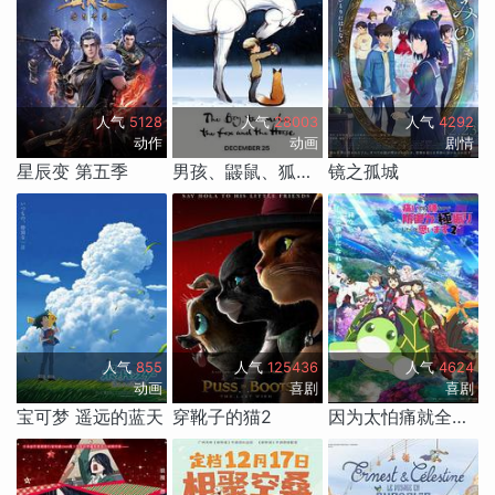
人气
5128
人气
28003
人气
4292
动作
动画
剧情
星辰变 第五季
男孩、鼹鼠、狐狸和马
镜之孤城
人气
855
人气
125436
人气
4624
动画
喜剧
喜剧
宝可梦 遥远的蓝天
穿靴子的猫2
因为太怕痛就全点防御力了Ⅱ