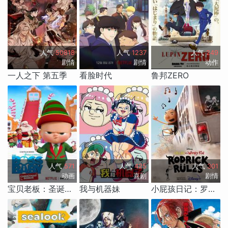
人气
50818
人气
1237
人气
249
剧情
剧情
动作
一人之下 第五季
看脸时代
鲁邦ZERO
人气
571
人气
425
人气
301
动画
喜剧
剧情
宝贝老板：圣诞红利
我与机器妹
小屁孩日记：罗德里克规则