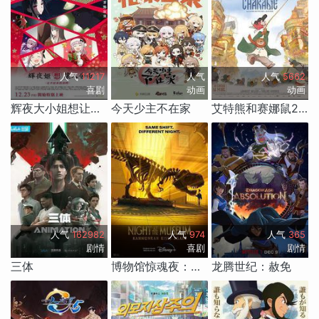
人气
11217
人气
人气
5662
喜剧
动画
动画
辉夜大小姐想让我告白：初吻不会结束
今天少主不在家
艾特熊和赛娜鼠2：吉波利塔之旅
人气
162982
人气
974
人气
365
剧情
喜剧
剧情
三体
博物馆惊魂夜：卡门拉回归
龙腾世纪：赦免