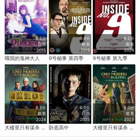
8.2分
9.4分
9.2分
日韩
欧美
欧美
2015
2018
2024
哦我的鬼神大人
9号秘事 第四季
9号秘事 第九季
8.3分
6.0分
8.0分
欧美
日韩
欧美
2024
2025
2025
大楼里只有谋杀 第四季
卧底高中
大楼里只有谋杀 第五季