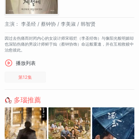
主演：
李圣经 / 蔡钟协 / 李美淑 / 韩智贤
因过去伤痛而封闭内心的女设计师宋嘏烂（李圣经饰）与像阳光般明媚却
也深陷伤痛的男设计师鲜于灿（蔡钟协饰）命运般重逢，并在互相救赎中
治愈彼此。
播放列表
第12集
多瑙推薦