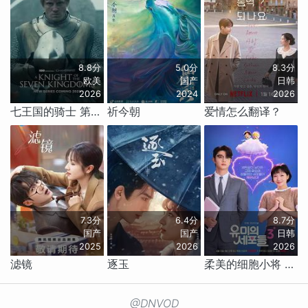
8.8分
5.0分
8.3分
欧美
国产
日韩
2026
2024
2026
七王国的骑士 第一季
祈今朝
爱情怎么翻译？
7.3分
6.4分
8.7分
国产
国产
日韩
2025
2026
2026
滤镜
逐玉
柔美的细胞小将 第三季
@DNVOD