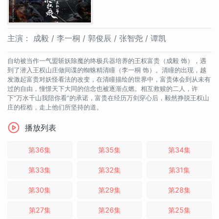
主演：
成毅 / 李一桐 / 郭俊辰 / 张智尧 / 谭凯
自幼被当作一气盟斩妖除魔的终极兵器培养的王权富贵（成毅 饰），遇
到了潜入王权山庄做间谍的蜘蛛精清瞳（李一桐 饰）。清瞳的出现，越
发激起富贵对妖怪看法的改变，在清瞳描绘的世界中，富贵体会到从未有
过的自由，憧憬天下大同的信念也被逐渐点燃。相互救赎的二人，许
下“万水千山我陪你看”的承诺，富贵在经历万剑穿心后，毅然挣脱王权山
庄的桎梏，走上他们所坚持的道。
播放列表
第36集
第35集
第34集
第33集
第32集
第31集
第30集
第29集
第28集
第27集
第26集
第25集