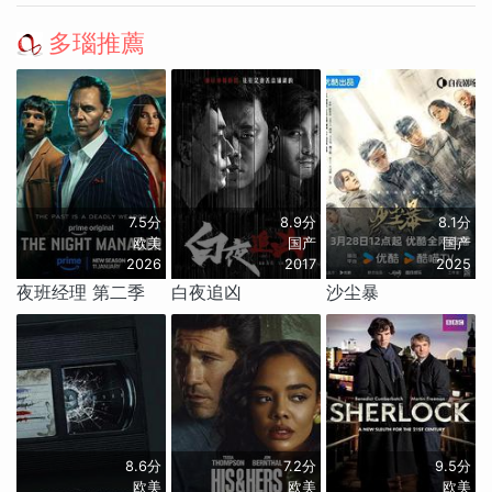
多瑙推薦
7.5分
8.9分
8.1分
欧美
国产
国产
2026
2017
2025
夜班经理 第二季
白夜追凶
沙尘暴
8.6分
7.2分
9.5分
欧美
欧美
欧美