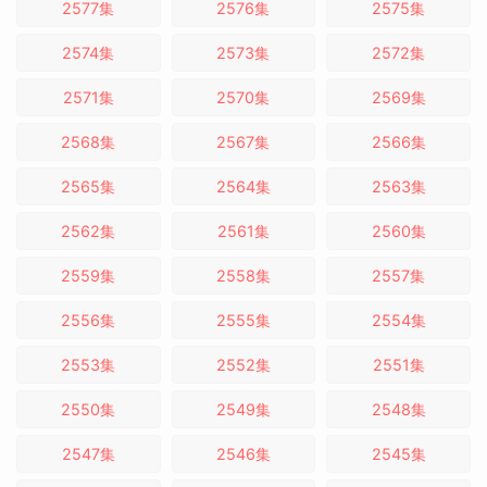
2577集
2576集
2575集
2574集
2573集
2572集
2571集
2570集
2569集
2568集
2567集
2566集
2565集
2564集
2563集
2562集
2561集
2560集
2559集
2558集
2557集
2556集
2555集
2554集
2553集
2552集
2551集
2550集
2549集
2548集
2547集
2546集
2545集