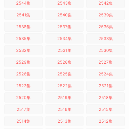
2544集
2543集
2542集
2541集
2540集
2539集
2538集
2537集
2536集
2535集
2534集
2533集
2532集
2531集
2530集
2529集
2528集
2527集
2526集
2525集
2524集
2523集
2522集
2521集
2520集
2519集
2518集
2517集
2516集
2515集
2514集
2513集
2512集