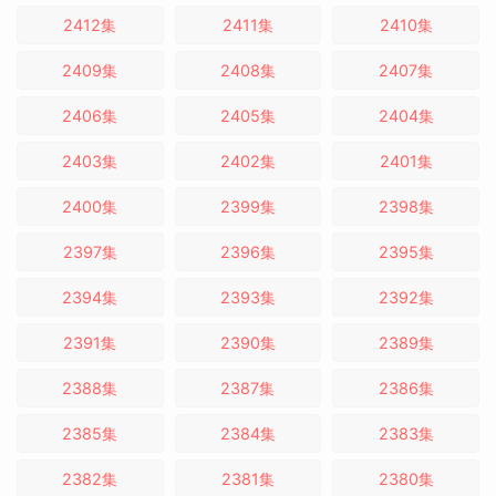
2412集
2411集
2410集
2409集
2408集
2407集
2406集
2405集
2404集
2403集
2402集
2401集
2400集
2399集
2398集
2397集
2396集
2395集
2394集
2393集
2392集
2391集
2390集
2389集
2388集
2387集
2386集
2385集
2384集
2383集
2382集
2381集
2380集