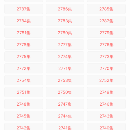
2787集
2786集
2785集
2784集
2783集
2782集
2781集
2780集
2779集
2778集
2777集
2776集
2775集
2774集
2773集
2772集
2771集
2770集
2754集
2753集
2752集
2751集
2750集
2749集
2748集
2747集
2746集
2745集
2744集
2743集
2742集
2741集
2740集