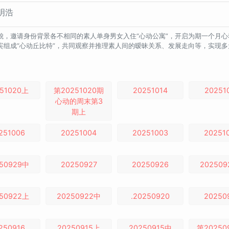
徐明浩
貌，邀请身份背景各不相同的素人单身男女入住“心动公寓”，开启为期一个月
宾组成“心动丘比特”，共同观察并推理素人间的暧昧关系、发展走向等，实现
51020上
第20251020期
20251014
20251
心动的周末第3
期上
251006
20251004
20251003
20251
50929中
20250927
20250926
20250
50922上
20250922中
.20250920
20250
250916
20250915上
20250915中
第20250