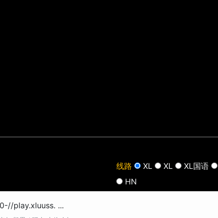
线路
XL
XL
XL国语
HN
0-//play.xluuss. ...