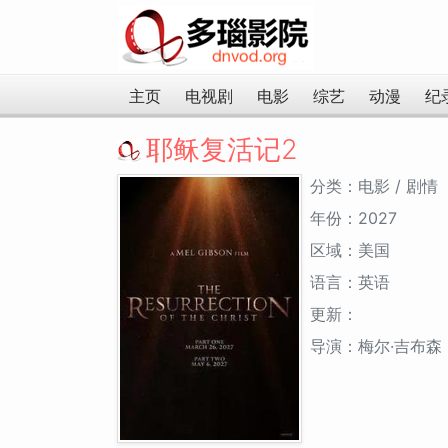
主页
电视剧
电影
综艺
动漫
纪
耶稣复活记2
分类：电影 / 剧情
年份：2027
区域：美国
语言：英语
更新：
导演：梅尔·吉布森