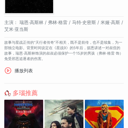
主演：
瑞恩·高斯林 / 弗林·格雷 / 马特·史密斯 / 米娅·高斯 /
艾米·亚当斯
故事与星战正传的“天行者传奇”不相关，既不是前传，也不是续集，为一
部独立电影。背景时间设定在《星战9》的5年后，据悉讲述一对叔侄的
故事，瑞恩·高斯林饰演的叔叔必须保护一个15岁的男孩（弗林·格雷 饰）
免受邪恶追逐者的伤害。
播放列表
多瑙推薦