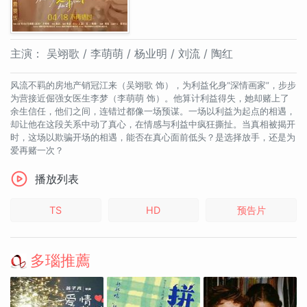
主演：
吴翊歌 / 李萌萌 / 杨业明 / 刘流 / 陶红
风流不羁的房地产销冠江来（吴翊歌 饰），为利益化身“深情画家”，步步
为营接近倔强女医生李梦（李萌萌 饰）。他算计利益得失，她却赌上了
余生信任，他们之间，连错过都像一场预谋。一场以利益为起点的相遇，
却让他在这段关系中动了真心，在情感与利益中疯狂撕扯。当真相被揭开
时，这场以欺骗开场的相遇，能否在真心面前低头？是选择放手，还是为
爱再赌一次？
播放列表
TS
HD
预告片
多瑙推薦