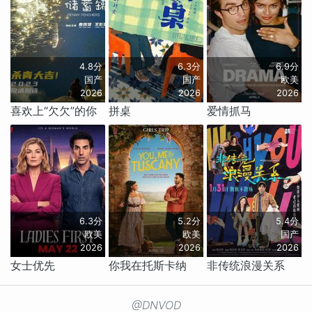
4.8分
6.3分
6.9分
国产
国产
欧美
2026
2026
2026
喜欢上“欠欠”的你
拼桌
爱情抓马
6.3分
5.2分
5.4分
欧美
欧美
国产
2026
2026
2026
女士优先
你我在托斯卡纳
非传统浪漫关系
@DNVOD