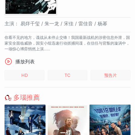
主演：
易烊千玺 / 朱一龙 / 宋佳 / 雷佳音 / 杨幂
你看不见的地方，谍战从未停止交锋！我国最新战机的涉密信息外泄，国
家安全面临威胁，国安小组迅速行动抓捕间谍，在信任与背叛的漩涡中，
一场惊心博弈悄然上演……
播放列表
HD
TC
预告片
多瑙推薦