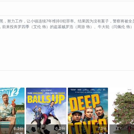
黑，努力工作，让小镇连续7年维持0犯罪率。结果因为没有案子，警察将被全员
前来投奔罗四季（艾伦 饰）的盗墓贼罗浩（周游 饰）、牛大轮（闫佩伦 饰
6.3分
6.2分
7.3分