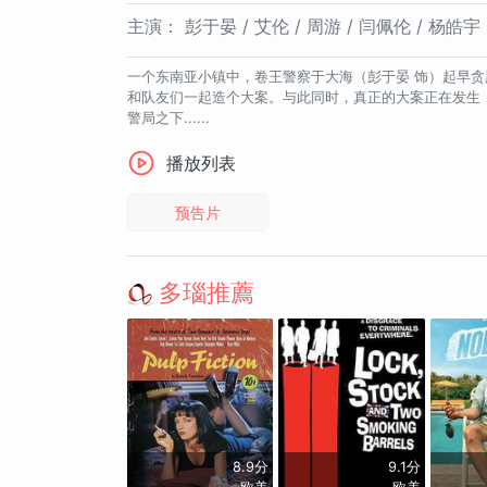
主演：
彭于晏 / 艾伦 / 周游 / 闫佩伦 / 杨皓宇
一个东南亚小镇中，卷王警察于大海（彭于晏 饰）起早贪
和队友们一起造个大案。与此同时，真正的大案正在发生，
警局之下......
播放列表
预告片
多瑙推薦
8.9分
9.1分