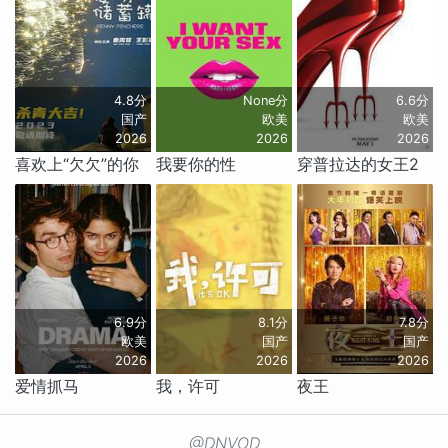
4.8分
None分
6.6分
国产
欧美
欧美
2026
2026
2026
喜欢上“欠欠”的你
我要你的性
穿普拉达的女王2
6.9分
8.1分
7.8分
欧美
国产
国产
2026
2026
2026
爱情抓马
我，许可
夜王
@DNVOD