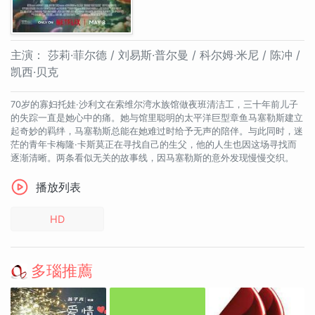
主演：
莎莉·菲尔德 / 刘易斯·普尔曼 / 科尔姆·米尼 / 陈冲 /
凯西·贝克
70岁的寡妇托娃·沙利文在索维尔湾水族馆做夜班清洁工，三十年前儿子
的失踪一直是她心中的痛。她与馆里聪明的太平洋巨型章鱼马塞勒斯建立
起奇妙的羁绊，马塞勒斯总能在她难过时给予无声的陪伴。与此同时，迷
茫的青年卡梅隆·卡斯莫正在寻找自己的生父，他的人生也因这场寻找而
逐渐清晰。两条看似无关的故事线，因马塞勒斯的意外发现慢慢交织。
播放列表
HD
多瑙推薦